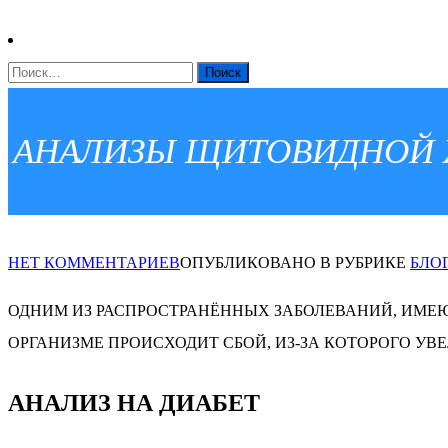
НАЙТИ:
АНАЛИЗЫ ЩИТОВИДНОЙ 
ДЛЯ
НЕТ КОММЕНТАРИЕВ
ОПУБЛИКОВАНО В РУБРИКЕ
БЛО
АНАЛИЗЫ
ОДНИМ ИЗ РАСПРОСТРАНЁННЫХ ЗАБОЛЕВАНИЙ, ИМЕЮЩ
ЩИТОВИДНОЙ
ОРГАНИЗМЕ ПРОИСХОДИТ СБОЙ, ИЗ-ЗА КОТОРОГО УВ
ЖЕЛЕЗЫ
В
АНАЛИЗ НА ДИАБЕТ
КРАСНОЯРСКЕ